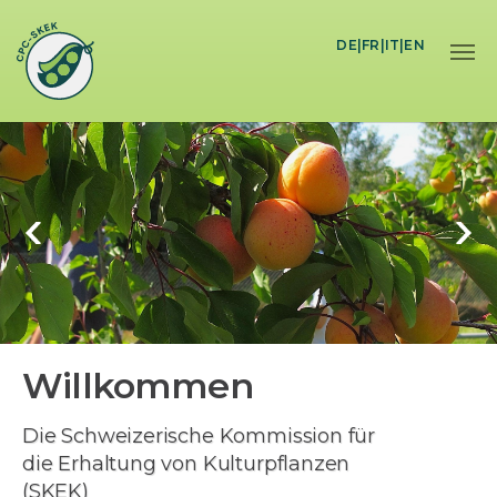
Skip to main content
DE
|
FR
|
IT
|
EN
Willkommen
Die Schweizerische Kommission für
die Erhaltung von Kulturpflanzen
(SKEK)