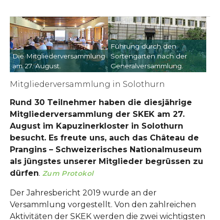
Show larger version
Show larger version
Führung durch den
Die Mitgliederversammlung
Sortengarten nach der
am 27. August.
Generalversammlung.
Mitgliederversammlung in Solothurn
Rund 30 Teilnehmer haben die diesjährige
Mitgliederversammlung der SKEK am 27.
August im Kapuzinerkloster in Solothurn
besucht. Es freute uns, auch das Château de
Prangins – Schweizerisches Nationalmuseum
als jüngstes unserer Mitglieder begrüssen zu
dürfen
.
Zum Protokol
Der Jahresbericht 2019 wurde an der
Versammlung vorgestellt. Von den zahlreichen
Aktivitäten der SKEK werden die zwei wichtigsten