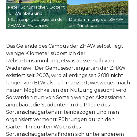
Peter Schumacher, Dozent
für Weinbau und
Pflanzenphysiologie an der
Die Sammlung der ZHAW
ZHAW in Wädenswil
am Zürichsee.
Das Gelände des Campus der ZHAW selbst liegt
wenige Kilometer südöstlich der
Rebsortensammlung, etwas ausserhalb von
Wädenswil. Der Gemüsesortengarten der ZHAW
existiert seit 2003, wird allerdings seit 2018 nicht
länger von BLW als Teil finanziert, weswegen nach
neuen Möglichkeiten der Nutzung gesucht wird.
So werden nun von Sorten weniger Akzessionen
angebaut, die Studenten in die Pflege des
Sortenschaugartens miteinbezogen und man
organisiert vermehrt Führungen durch den
Garten. Im bunten Wuchs des
Sortenschaugartens finden sich unter anderem