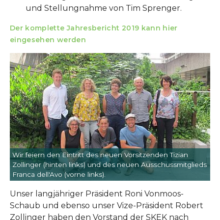
und Stellungnahme von Tim Sprenger.
Der komplette Jahresbericht 2019 kann hier
eingesehen werden
Show larger version
Wir feiern den Eintritt des neuen Vorsitzenden Tizian
Zollinger (hinten links) und des neuen Ausschussmitglieds
Franca dell'Avo (vorne links).
Unser langjähriger Präsident Roni Vonmoos-
Schaub und ebenso unser Vize-Präsident Robert
Zollinger haben den Vorstand der SKEK nach