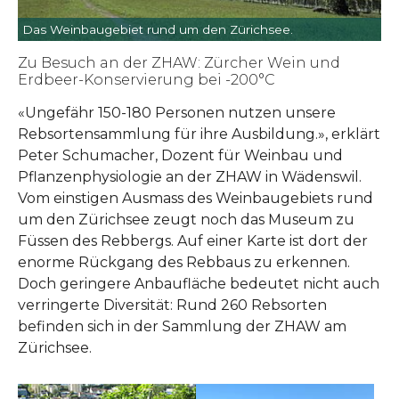
Das Weinbaugebiet rund um den Zürichsee.
Zu Besuch an der ZHAW: Zürcher Wein und
Erdbeer-Konservierung bei -200°C
«Ungefähr 150-180 Personen nutzen unsere
Rebsortensammlung für ihre Ausbildung.», erklärt
Peter Schumacher, Dozent für Weinbau und
Pflanzenphysiologie an der ZHAW in Wädenswil.
Vom einstigen Ausmass des Weinbaugebiets rund
um den Zürichsee zeugt noch das Museum zu
Füssen des Rebbergs. Auf einer Karte ist dort der
enorme Rückgang des Rebbaus zu erkennen.
Doch geringere Anbaufläche bedeutet nicht auch
verringerte Diversität: Rund 260 Rebsorten
befinden sich in der Sammlung der ZHAW am
Zürichsee.
Show larger version
Show larger version