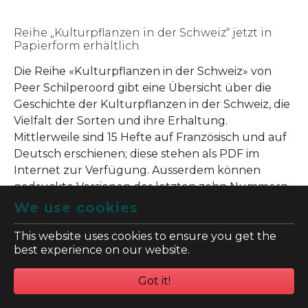
Reihe „Kulturpflanzen in der Schweiz“ jetzt in
Papierform erhältlich
Die Reihe «Kulturpflanzen in der Schweiz» von
Peer Schilperoord gibt eine Übersicht über die
Geschichte der Kulturpflanzen in der Schweiz, die
Vielfalt der Sorten und ihre Erhaltung.
Mittlerweile sind 15 Hefte auf Französisch und auf
Deutsch erschienen; diese stehen als PDF im
Internet zur Verfügung. Ausserdem können
gedruckte Versionen der letzten zehn Nummern
bis Ende Oktober bestellt werden. Die nötigen
We use cookies
Informationen dazu finden Sie unten.
This website uses cookies to ensure you get the
best experience on our website.
Weitere Informationen:
Got it!
Broschüre "Kulturpflanzen in der Schweiz"