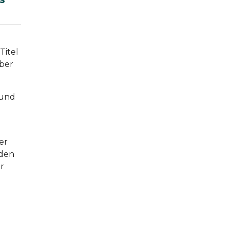
Titel
mber
 und
er
 den
r