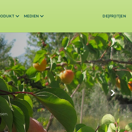
RODUKT
MEDIEN
DE
|
FR
|
IT
|
EN
sen.