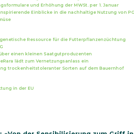
sformulare und Erhöhung der MWSt. per 1. Januar
nspirierende Einblicke in die nachhaltige Nutzung von P
emüse
 genetische Ressource für die Futterpflanzenzüchtung
AG
 über einen kleinen Saatgutproduzenten
ieRara lädt zum Vernetzungsanlass ein
ung trockenheitstoleranter Sorten auf dem Bauernhof
tung in der EU
«Von der Sensibilisierung zum Griff in