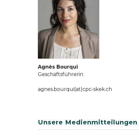
Agnès Bourqui
Geschäftsführerin
agnes.bourqui(at)cpc-skek.ch
Unsere Medienmitteilungen