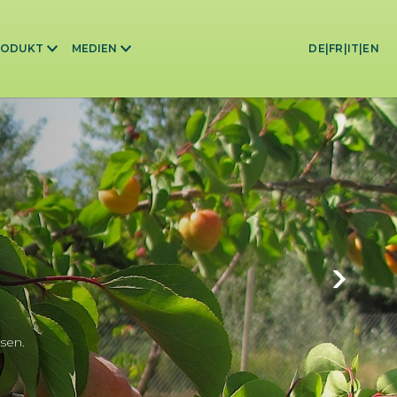
(CURRENT)
RODUKT
MEDIEN
DE
|
FR
|
IT
|
EN
sen.