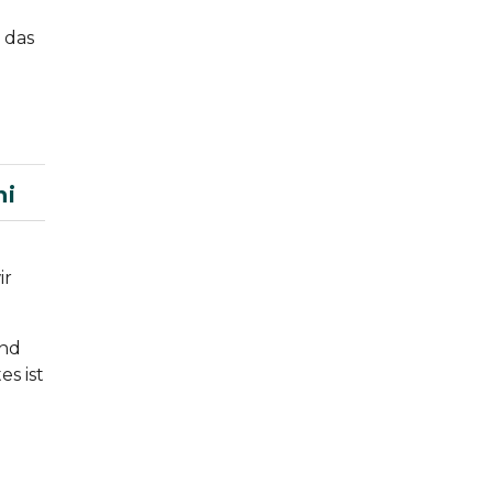
 das
ni
ir
und
s ist