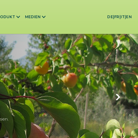
RODUKT
MEDIEN
DE
|
FR
|
IT
|
EN
sen.