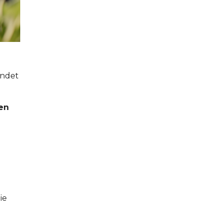
indet
ren
ie