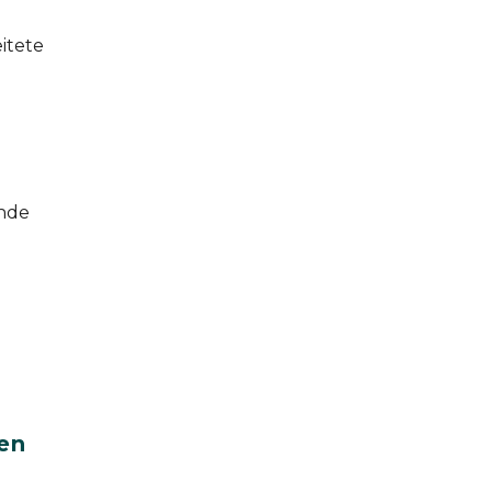
itete
Ende
en