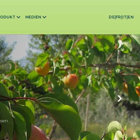
RODUKT
MEDIEN
DE
|
FR
|
IT
|
EN
sen.