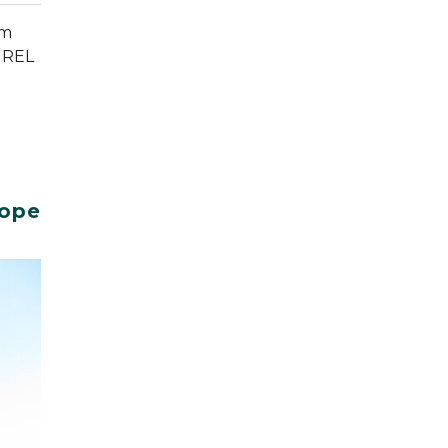
em
GREL
cope