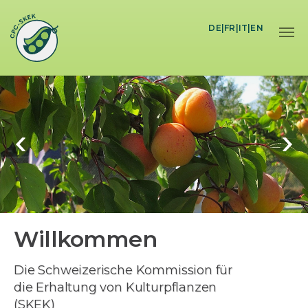
Skip to main content
DE
|
FR
|
IT
|
EN
Willkommen
Die Schweizerische Kommission für
die Erhaltung von Kulturpflanzen
(SKEK)