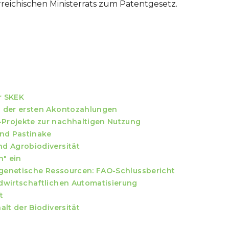
eichischen Ministerrats zum Patentgesetz.
r SKEK
g der ersten Akontozahlungen
Projekte zur nachhaltigen Nutzung
und Pastinake
d Agrobiodiversität
n" ein
ngenetische Ressourcen: FAO-Schlussbericht
dwirtschaftlichen Automatisierung
t
lt der Biodiversität