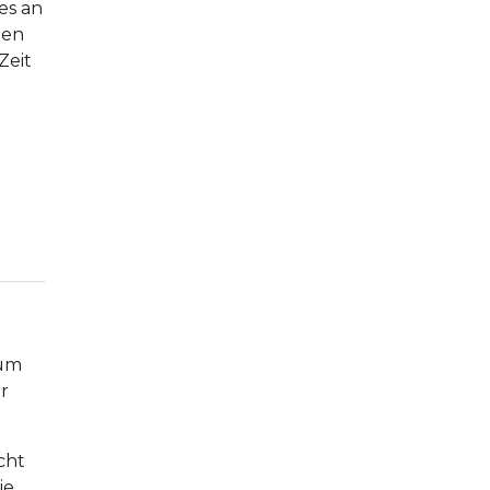
es an
nen
Zeit
rum
r
cht
ie