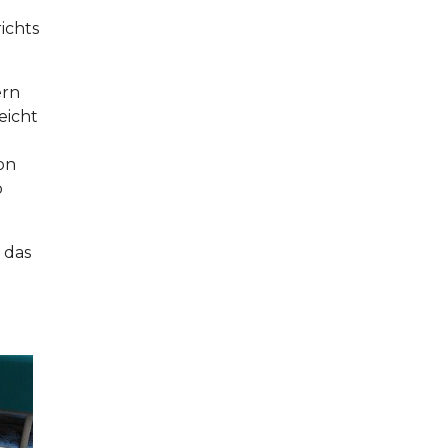
ichts
ern
eicht
on
b
 das