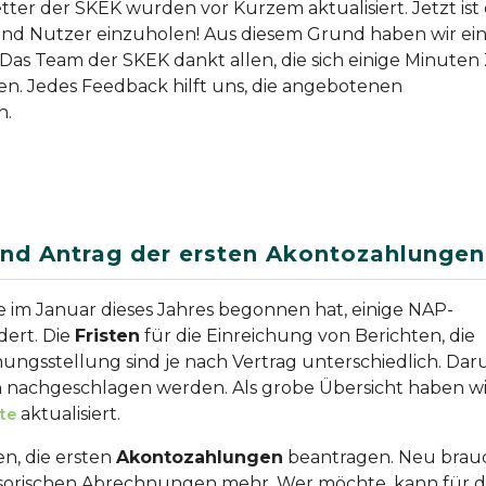
ter der SKEK wurden vor Kurzem aktualisiert. Jetzt ist 
und Nutzer einzuholen! Aus diesem Grund haben wir ei
as Team der SKEK dankt allen, die sich einige Minuten 
n. Jedes Feedback hilft uns, die angebotenen
n.
nd Antrag der ersten Akontozahlungen
ie im Januar dieses Jahres begonnen hat, einige NAP-
dert. Die
Fristen
für die Einreichung von Berichten, die
ungsstellung sind je nach Vertrag unterschiedlich. Da
ägen nachgeschlagen werden. Als grobe Übersicht haben wi
aktualisiert.
te
en, die ersten
Akontozahlungen
beantragen. Neu brau
sorischen Abrechnungen mehr. Wer möchte, kann für d