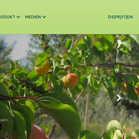
RODUKT
MEDIEN
DE
|
FR
|
IT
|
EN
sen.