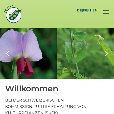
Skip to main content
DE
|
FR
|
IT
|
EN
Willkommen
BEI DER SCHWEIZERISCHEN
KOMMISSION FÜR DIE ERHALTUNG VON
KULTURPFLANZEN (SKEK)