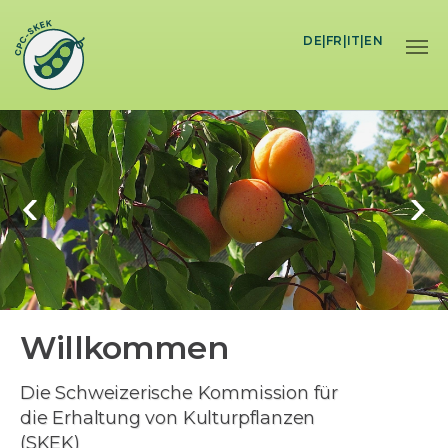
Skip to main content
DE
|
FR
|
IT
|
EN
Willkommen
Die Schweizerische Kommission für
die Erhaltung von Kulturpflanzen
(SKEK)