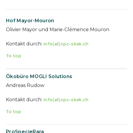
Hof Mayor-Mouron
Olivier Mayor und Marie-Clémence Mouron
Kontakt durch:
info(at)cpc-skek.ch
To top
Ökobüro MOGLI Solutions
Andreas Rudow
Kontakt durch:
info(at)cpc-skek.ch
To top
ProSpecieRara