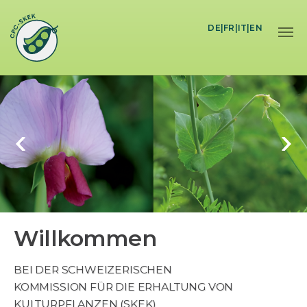
Skip to main content
DE
|
FR
|
IT
|
EN
Willkommen
BEI DER SCHWEIZERISCHEN
KOMMISSION FÜR DIE ERHALTUNG VON
KULTURPFLANZEN (SKEK)