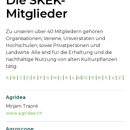
Die SKEK-
Mitglieder
Zu unseren über 40 Mitgliedern gehören
Organisationen, Vereine, Universitäten und
Hochschulen, sowie Privatpersonen und
Landwirte. Alle sind für die Erhaltung und die
nachhaltige Nutzung von alten Kulturpflanzen
tätig.
|
|
|
|
|
|
|
|
|
|
|
|
|
|
|
|
|
|
A
B
C
D
E
F
G
H
I
K
L
M
O
P
R
S
V
Z
Agridea
Mirjam Traoré
www.agridea.ch
Agroscope