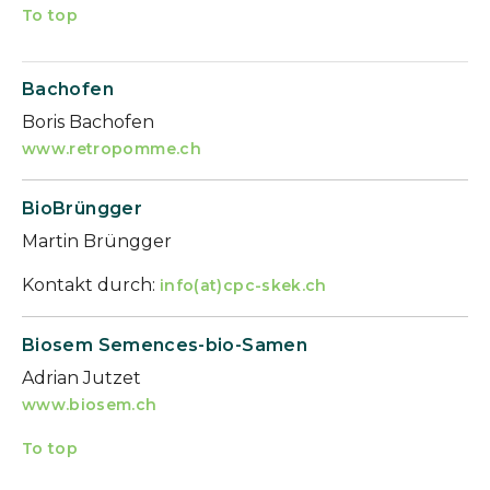
To top
Bachofen
Boris Bachofen
www.retropomme.ch
BioBrüngger
Martin Brüngger
Kontakt durch:
info(at)cpc-skek.ch
Biosem Semences-bio-Samen
Adrian Jutzet
www.biosem.ch
To top