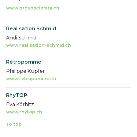
www.prospecierara.ch
Realisation Schmid
Andi Schmid
www.realisation-schmid.ch
Rétropomme
Philippe Küpfer
www.retropomme.ch
RhyTOP
Eva Körbitz
www.rhytop.ch
To top