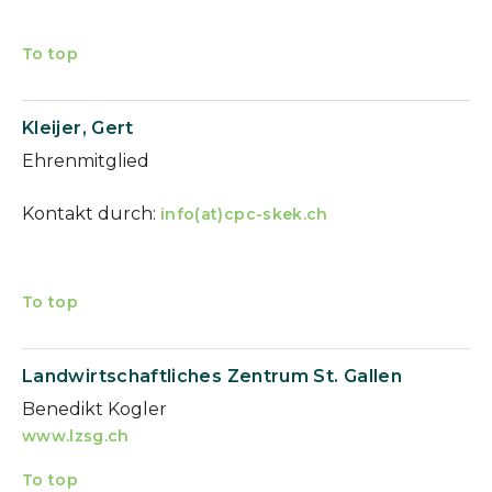
To top
Kleijer, Gert
Ehrenmitglied
Kontakt durch:
info(at)cpc-skek.ch
To top
Landwirtschaftliches Zentrum St. Gallen
Benedikt Kogler
www.lzsg.ch
To top