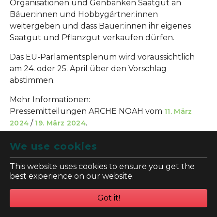
Organisationen und Genbanken Saatgut an
Bäuer:innen und Hobbygärtner:innen
weitergeben und dass Bäuer:innen ihr eigenes
Saatgut und Pflanzgut verkaufen dürfen.
Das EU-Parlamentsplenum wird voraussichtlich
am 24. oder 25. April über den Vorschlag
abstimmen.
Mehr Informationen:
Pressemitteilungen ARCHE NOAH vom
11. März
/
.
2024
19. März 2024
We use cookies
Tutorial zur Vermarktung von ÖHM
in der EU
This website uses cookies to ensure you get the
best experience on our website.
Got it!