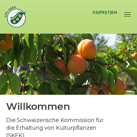
Skip to main content
DE
|
FR
|
IT
|
EN
Willkommen
Die Schweizerische Kommission für
die Erhaltung von Kulturpflanzen
(SKEK)