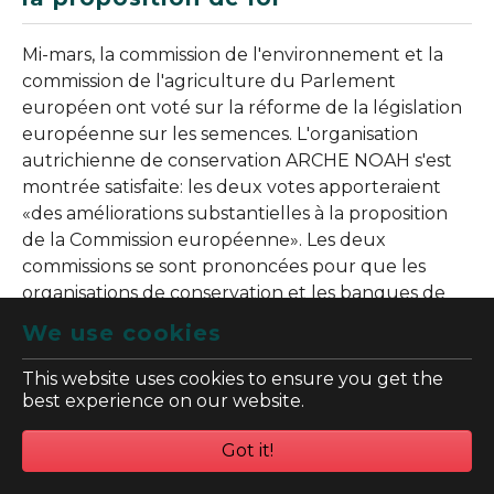
Mi-mars, la commission de l'environnement et la
commission de l'agriculture du Parlement
européen ont voté sur la réforme de la législation
européenne sur les semences. L'organisation
autrichienne de conservation ARCHE NOAH s'est
montrée satisfaite: les deux votes apporteraient
«des améliorations substantielles à la proposition
de la Commission européenne». Les deux
commissions se sont prononcées pour que les
organisations de conservation et les banques de
gènes puissent transmettre des semences aux
We use cookies
agriculteurs et aux jardiniers amateurs et pour
que les agriculteurs puissent vendre leurs propres
This website uses cookies to ensure you get the
semences et plants.
best experience on our website.
Le Parlement européen votera en plénière sur la
Got it!
proposition le 24 ou le 25 avril.