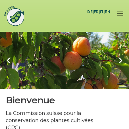
Skip to main content
DE
|
FR
|
IT
|
EN
Bienvenue
La Commission suisse pour la
conservation des plantes cultivées
(CPC)