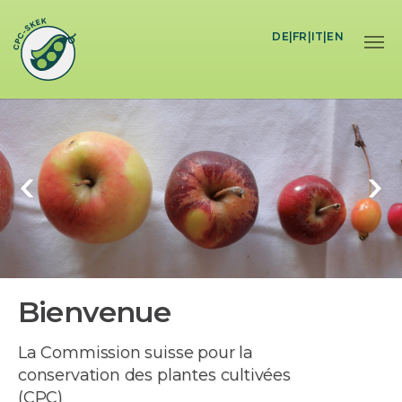
Skip to main content
DE
|
FR
|
IT
|
EN
Bienvenue
La Commission suisse pour la
conservation des plantes cultivées
(CPC)