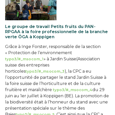
Le groupe de travail Petits fruits du PAN-
RPGAA à la foire professionnelle de la branche
verte ÖGA à Koppigen
Grâce à Inge Forster, responsable de la section
« Protection de l’environnement
» à Jardin Suisse
(Association
typo3/#_msocom_1
suisse des entreprises
horticoles
), la CPC a eu
typo3/#_msocom_3
l’opportunité de partager le stand Jardin Suisse à
la foire suisse de l’horticulture et de la culture
fruitière et maraîchère
du 29
typo3/#_msocom_4
juin au 1er juillet à Koppigen (BE). La promotion de
la biodiversité était à l’honneur du stand avec une
présentation spéciale sur le thème des
Baies
. C’est ainsi que la CPC a
typo3/#_msocom_5