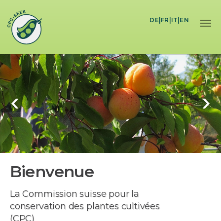
Skip to main content
DE
|
FR
|
IT
|
EN
Bienvenue
La Commission suisse pour la
conservation des plantes cultivées
(CPC)