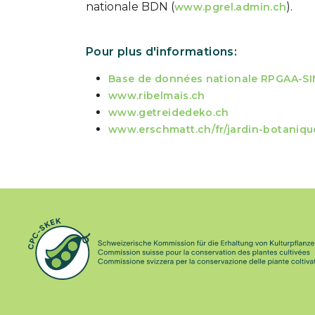
nationale BDN (
).
www.pgrel.admin.ch
Pour plus d'informations:
Base de données nationale RPGAA-SI
www.ribelmais.ch
www.getreidedeko.ch
www.erschmatt.ch/fr/jardin-botaniqu