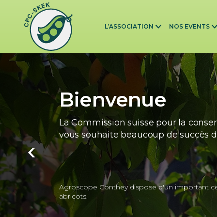
Skip to main content
L’ASSOCIATION
NOS EVENTS
Bienvenue
La Commission suisse pour la conser
vous souhaite beaucoup de succès da
Agroscope Conthey dispose d'un important cen
abricots.