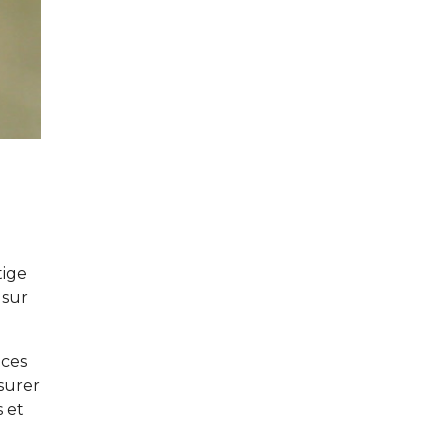
tige
 sur
nces
ssurer
s et