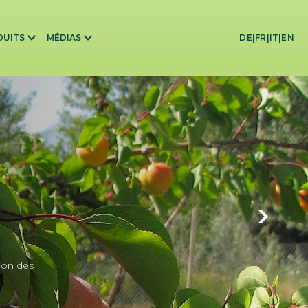
DUITS
MÉDIAS
DE
|
FR
|
IT
|
EN
ion des