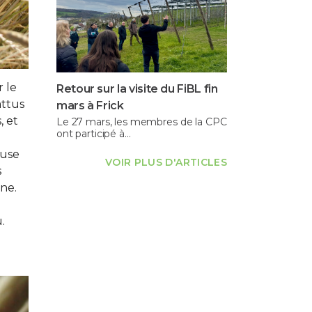
r le
Retour sur la visite du FiBL fin
attus
mars à Frick
, et
Le 27 mars, les membres de la CPC
ont participé à…
euse
VOIR PLUS D'ARTICLES
s
ne.
.