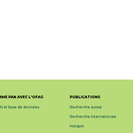
ME PAN AVEC L'OFAG
PUBLICATIONS
AN et base de données
Recherche suisse
Recherche internationale
Hotspot