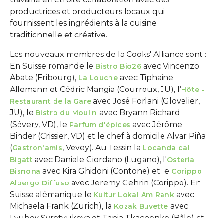
productrices et producteurs locaux qui
fournissent les ingrédients à la cuisine
traditionnelle et créative.
Les nouveaux membres de la Cooks' Alliance sont :
En Suisse romande le
avec Vincenzo
Bistro Bio26
Abate (Fribourg),
avec Tiphaine
La Louche
Allemann et Cédric Mangia (Courroux, JU), l’
Hôtel-
avec José Forlani (Glovelier,
Restaurant de la Gare
JU), le
avec Bryann Richard
Bistro du Moulin
(Sévery, VD), le
avec Jérôme
Parfum d'épices
Binder (Crissier, VD) et le chef à domicile Alvar Piña
(
, Vevey). Au Tessin la
Gastron'amis
Locanda dal
avec Daniele Giordano (Lugano), l'
Bigatt
Osteria
avec Kira Ghidoni (Contone) et le
Bisnona
Corippo
avec Jeremy Gehrin (Corippo). En
Albergo Diffuso
Suisse alémanique le
avec
Kultur Lokal Am Rank
Michaela Frank (Zürich), la
avec
Kozak Buvette
Lyubov Syrotyukova et Tania Tkachenko (Bâle) et