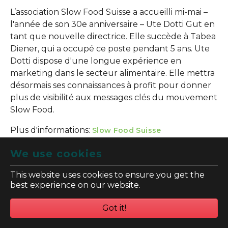
L’association Slow Food Suisse a accueilli mi-mai –
l'année de son 30e anniversaire – Ute Dotti Gut en
tant que nouvelle directrice. Elle succède à Tabea
Diener, qui a occupé ce poste pendant 5 ans. Ute
Dotti dispose d'une longue expérience en
marketing dans le secteur alimentaire. Elle mettra
désormais ses connaissances à profit pour donner
plus de visibilité aux messages clés du mouvement
Slow Food.
Plus d'informations:
Slow Food Suisse
We use cookies
To top
This website uses cookies to ensure you get the
best experience on our website.
National
Got it!
L’avenir des cerisiers haute-tige