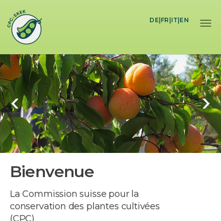
Skip to main content
DE
|
FR
|
IT
|
EN
Bienvenue
La Commission suisse pour la
conservation des plantes cultivées
(CPC)