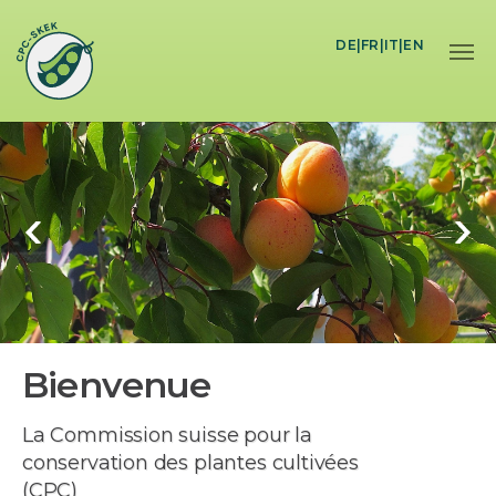
Skip to main content
DE
|
FR
|
IT
|
EN
Bienvenue
La Commission suisse pour la
conservation des plantes cultivées
(CPC)