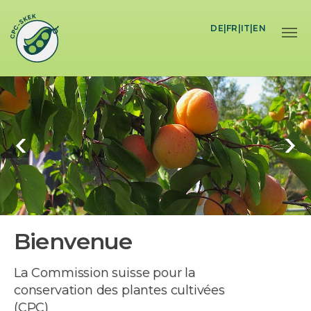
Skip to main content
DE
|
FR
|
IT
|
EN
Bienvenue
La Commission suisse pour la
conservation des plantes cultivées
(CPC)