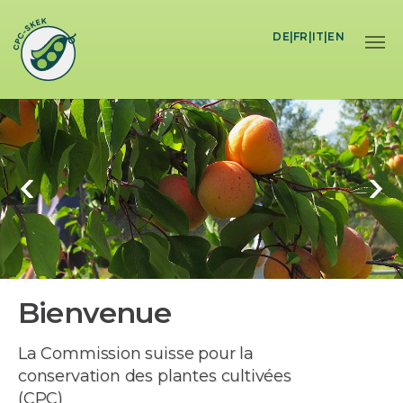
Skip to main content
DE
|
FR
|
IT
|
EN
Bienvenue
La Commission suisse pour la
conservation des plantes cultivées
(CPC)