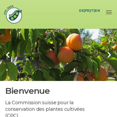
Skip to main content
DE
|
FR
|
IT
|
EN
Bienvenue
La Commission suisse pour la
conservation des plantes cultivées
(CPC)