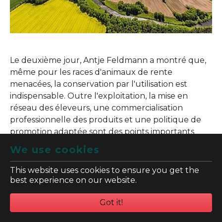
Le deuxième jour, Antje Feldmann a montré que,
même pour les races d'animaux de rente
menacées, la conservation par l'utilisation est
indispensable. Outre l'exploitation, la mise en
réseau des éleveurs, une commercialisation
professionnelle des produits et une politique de
promotion adaptée sont des points importants
pour une conservation réussie de la diversité
We use cookies
génétique.
This website uses cookies to ensure you get the
Le Dr. Heino Wolf a donné un aperçu de la
best experience on our website.
diversité génétique dans les forêts allemandes. En
Allemagne, 75% des forêts sont constituées de
Got it!
seulement 5 espèces d'arbres, qui peuvent