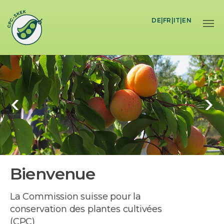
Skip to main content
DE
|
FR
|
IT
|
EN
Bienvenue
e pour la
La Commission suiss
ntes cultivées
conservation des pla
(CPC)