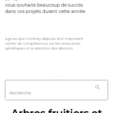
coup de succès
vous souhaite beau
ant cette année.
dans vos projets dur
se d'un important
De la pomme sauvage (à
r les ressources
diversité des variétés c
 des abricots.
d’aujourd’hui