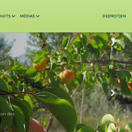
DUITS
MÉDIAS
DE
|
FR
|
IT
|
EN
ion des