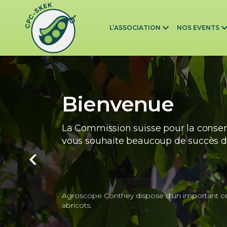
Skip to main content
L’ASSOCIATION
NOS EVENTS
Bienvenue
La Commission suisse pour la conser
vous souhaite beaucoup de succès da
Agroscope Conthey dispose d'un important cen
abricots.