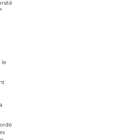
rsité
e
 le
.
nt
a
abordé
es
on