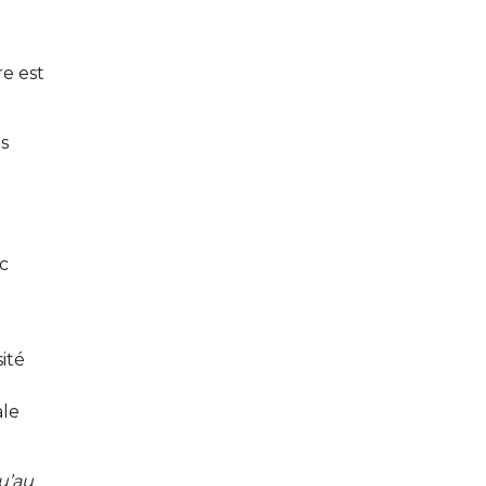
e est
es
ec
ité
ale
u’au