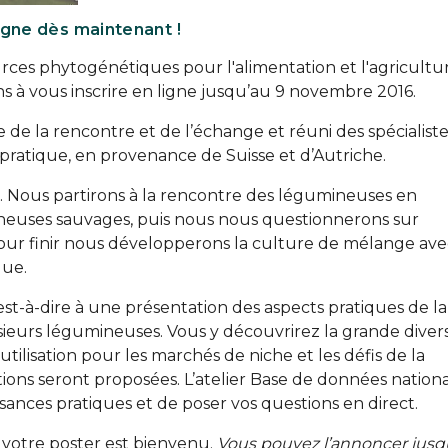
igne dès maintenant !
ces phytogénétiques pour l'alimentation et l'agricultur
ns à vous inscrire en ligne jusqu’au 9 novembre 2016.
 de la rencontre et de l’échange et réuni des spécialist
 pratique, en provenance de Suisse et d’Autriche.
. Nous partirons à la rencontre des légumineuses en
ineuses sauvages, puis nous nous questionnerons sur
t pour finir nous développerons la culture de mélange av
que.
’est-à-dire à une présentation des aspects pratiques de la
usieurs légumineuses. Vous y découvrirez la grande divers
 utilisation pour les marchés de niche et les défis de la
ations seront proposées. L’atelier Base de données nation
ssances pratiques et de poser vos questions en direct.
 votre poster est bienvenu.
Vous pouvez l’annoncer jusq