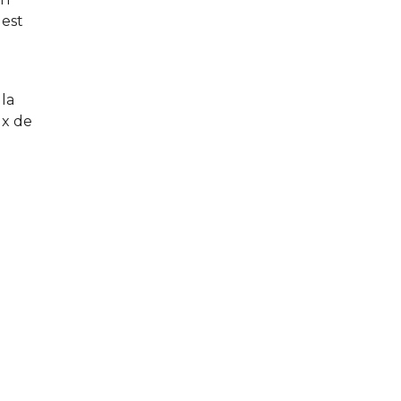
 est
 la
ux de