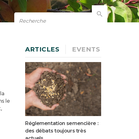
ARTICLES
EVENTS
la
s le
,
Réglementation semencière :
des débats toujours très
actuels