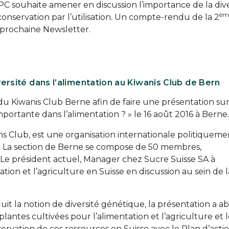
 CPC souhaite amener en discussion l’importance de la dive
èm
onservation par l’utilisation. Un compte-rendu de la 2
prochaine Newsletter.
versité dans l’alimentation au Kiwanis Club de Bern
du Kiwanis Club Berne afin de faire une présentation sur
importante dans l’alimentation ? » le 16 août 2016 à Berne
s Club, est une organisation internationale politiqueme
s. La section de Berne se compose de 50 membres,
. Le président actuel, Manager chez Sucre Suisse SA à
tion et l’agriculture en Suisse en discussion au sein de l
roduit la notion de diversité génétique, la présentation a 
 plantes cultivées pour l’alimentation et l’agriculture et l
ervation de ces ressources en Suisse avec le Plan d’acti