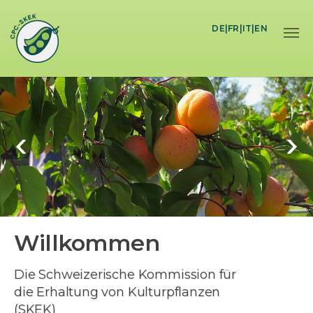
Skip to main content
DE
|
FR
|
IT
|
EN
Willkommen
Die Schweizerische Kommission für
die Erhaltung von Kulturpflanzen
(SKEK)