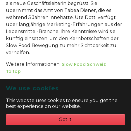
als neue Geschäftsleiterin begrüsst. Sie
übernimmt das Amt von Tabea Diener, die es
während 5 Jahren innehatte. Ute Dotti verfügt
über langjährige Marketing-Erfahrungen aus der
Lebensmittel-Branche. Ihre Kenntnisse wird sie
künftig einsetzen, um den Kernbotschaften der
Slow Food Bewegung zu mehr Sichtbarkeit zu
verhelfen.
Weitere Informationen:
Slow Food Schweiz
To top
National
We use cookies
Zukunft der Hochstamm-Kirschen
This website uses cookies to ensure you get the
best experience on our website.
Got it!