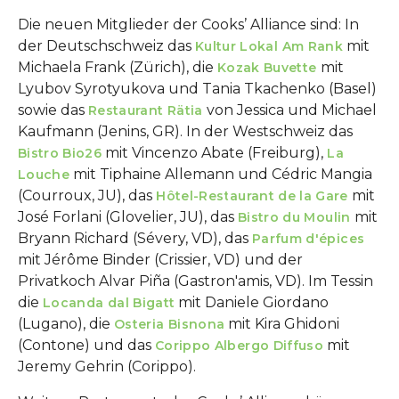
Die neuen Mitglieder der Cooks’ Alliance sind: In
der Deutschschweiz das
mit
Kultur Lokal Am Rank
Michaela Frank (Zürich), die
mit
Kozak Buvette
Lyubov Syrotyukova und Tania Tkachenko (Basel)
sowie das
von Jessica und Michael
Restaurant Rätia
Kaufmann (Jenins, GR). In der Westschweiz das
mit Vincenzo Abate (Freiburg),
Bistro Bio26
La
mit Tiphaine Allemann und Cédric Mangia
Louche
(Courroux, JU), das
mit
Hôtel-Restaurant de la Gare
José Forlani (Glovelier, JU), das
mit
Bistro du Moulin
Bryann Richard (Sévery, VD), das
Parfum d'épices
mit Jérôme Binder (Crissier, VD) und der
Privatkoch Alvar Piña (Gastron'amis, VD). Im Tessin
die
mit Daniele Giordano
Locanda dal Bigatt
(Lugano), die
mit Kira Ghidoni
Osteria Bisnona
(Contone) und das
mit
Corippo Albergo Diffuso
Jeremy Gehrin (Corippo).