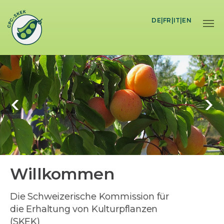
Skip to main content
DE
|
FR
|
IT
|
EN
Willkommen
Die Schweizerische Kommission für
die Erhaltung von Kulturpflanzen
(SKEK)