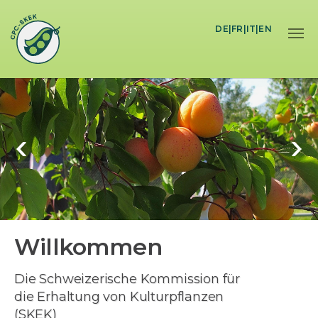
Skip to main content
DE
|
FR
|
IT
|
EN
Willkommen
BEI DER SCHWEIZERISCHEN
KOMMISSION FÜR DIE ERHALTUNG VON
KULTURPFLANZEN (SKEK)