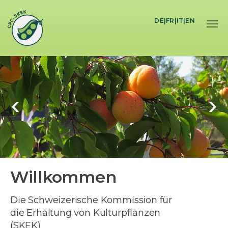
Skip to main content
DE
|
FR
|
IT
|
EN
Willkommen
Die Schweizerische Kommission für
die Erhaltung von Kulturpflanzen
(SKEK)