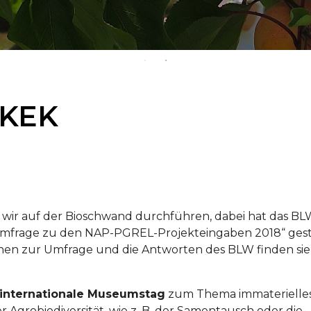
SKEK
wir auf der Bioschwand durchführen, dabei hat das BL
r Umfrage zu den NAP-PGREL-Projekteingaben 2018“ gest
nen zur Umfrage und die Antworten des BLW finden sie
 internationale Museumstag
zum Thema immaterielle
r Agrobiodiversität, wie z. B. der Samentausch oder die