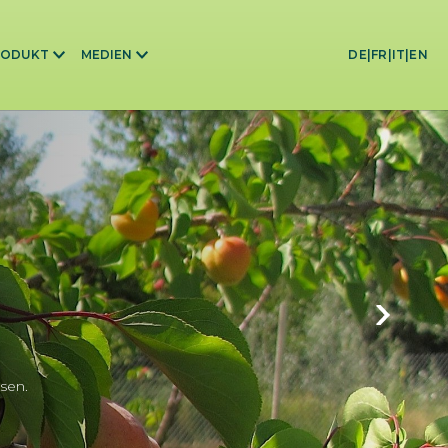
RODUKT
MEDIEN
DE
|
FR
|
IT
|
EN
sen.