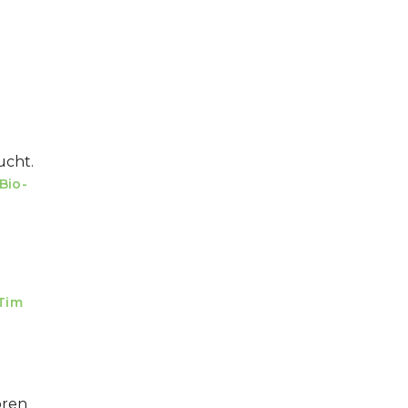
ucht.
Bio-
Tim
ören