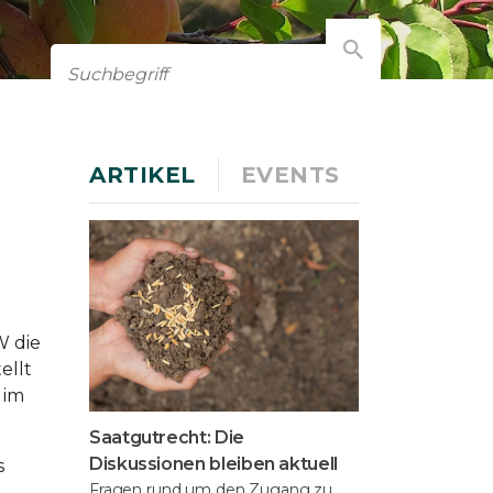
ARTIKEL
EVENTS
W die
ellt
 im
Saatgutrecht: Die
Diskussionen bleiben aktuell
s
Fragen rund um den Zugang zu,