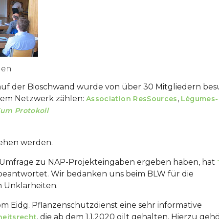
men
auf der Bioschwand wurde von über 30 Mitgliedern bes
ihrem Netzwerk zählen:
,
Association ResSources
Légumes-
um Protokoll
sehen werden.
er Umfrage zu NAP-Projekteingaben ergeben haben, hat
eantwortet. Wir bedanken uns beim BLW für die
 Unklarheiten.
m Eidg. Pflanzenschutzdienst eine sehr informative
, die ab dem 1.1.2020 gilt gehalten. Hierzu geh
eitsrecht