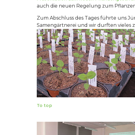
auch die neuen Regelung zum Pflanzen
Zum Abschluss des Tages führte uns Jü
Samengärtnerei und wir durften vieles 
Show larger version
To top
Show larger version