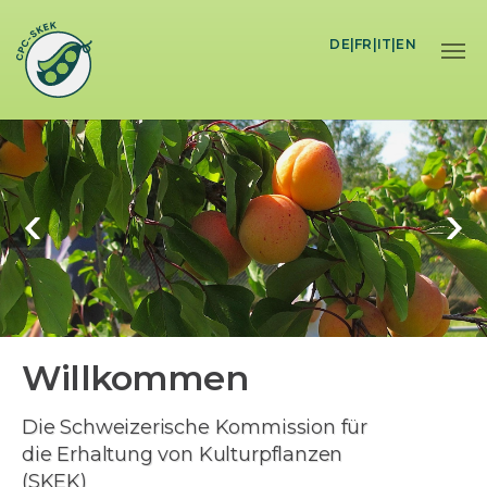
Skip to main content
DE
|
FR
|
IT
|
EN
Willkommen
Die Schweizerische Kommission für
die Erhaltung von Kulturpflanzen
(SKEK)