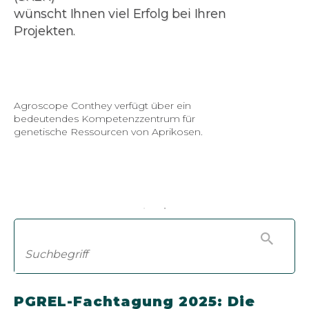
2026 feiert die SKEK 35 Jahre Engagement
für die Kulturpflanzenvielfalt und die CWR.
Die Erbse von Fully, unser allererstes
Erhaltungsprojekt, ist zum Emblem unseres Logos
geworden (Foto: Sibyl Rometsch).
ERFAHREN SIE MEHR ÜBER UNS
PGREL-Fachtagung 2025: Die