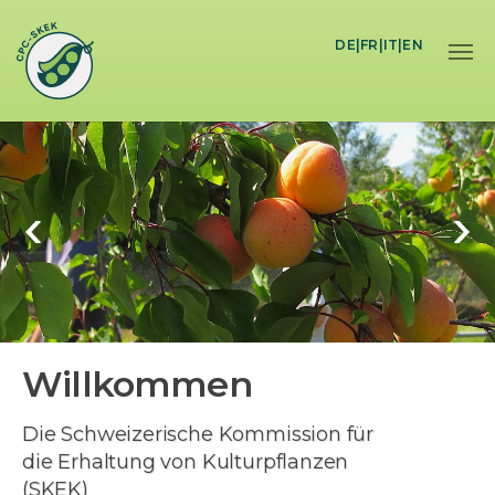
Skip to main content
DE
|
FR
|
IT
|
EN
Willkommen
BEI DER SCHWEIZERISCHEN
KOMMISSION FÜR DIE ERHALTUNG VON
KULTURPFLANZEN (SKEK)