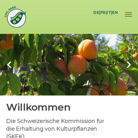
Skip to main content
DE
|
FR
|
IT
|
EN
Willkommen
Die Schweizerische Kommission für
die Erhaltung von Kulturpflanzen
(SKEK)