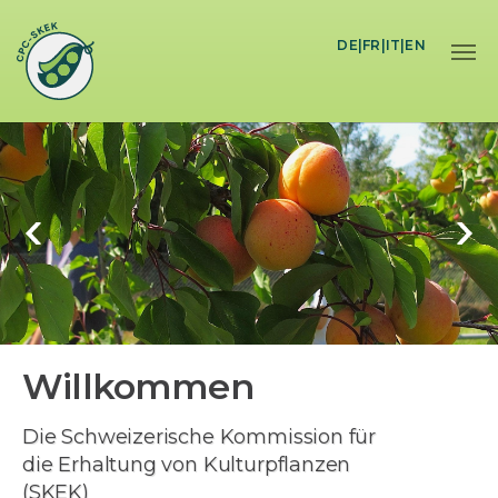
Skip to main content
DE
|
FR
|
IT
|
EN
Willkommen
Die Schweizerische Kommission für
die Erhaltung von Kulturpflanzen
(SKEK)