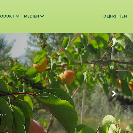
RODUKT
MEDIEN
DE
|
FR
|
IT
|
EN
sen.