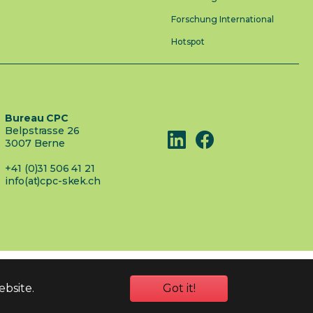
Forschung International
Hotspot
Bureau CPC
Belpstrasse 26
3007 Berne
+41 (0)31 506 41 21
info(at)cpc-skek.ch
ebsite.
Got it!