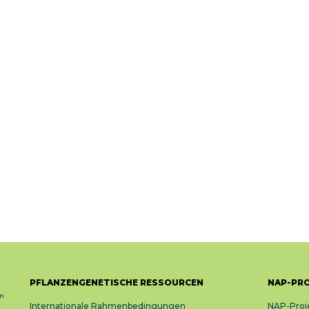
PFLANZENGENETISCHE RESSOURCEN
NAP-PR
Internationale Rahmenbedingungen
NAP-Proj