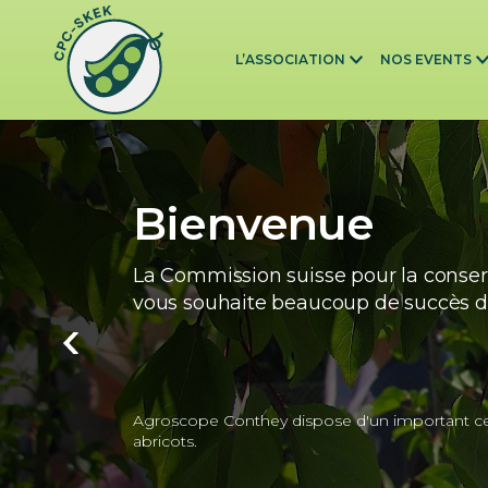
Skip to main content
L’ASSOCIATION
NOS EVENTS
Bienvenue
La Commission suisse pour la conser
vous souhaite beaucoup de succès da
Agroscope Conthey dispose d'un important cen
abricots.