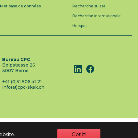
AN et base de données
Recherche suisse
Recherche internationale
Hotspot
Bureau CPC
Belpstrasse 26
3007 Berne
+41 (0)31 506 41 21
info(at)cpc-skek.ch
ebsite.
Got it!