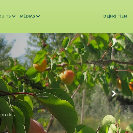
DUITS
MÉDIAS
DE
|
FR
|
IT
|
EN
ion des