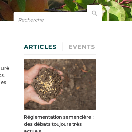
ARTICLES
EVENTS
ouré
s,
des
Réglementation semencière :
des débats toujours très
actuels