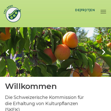
Skip to main content
DE
|
FR
|
IT
|
EN
Willkommen
Die Schweizerische Kommission für
die Erhaltung von Kulturpflanzen
(SKEK)