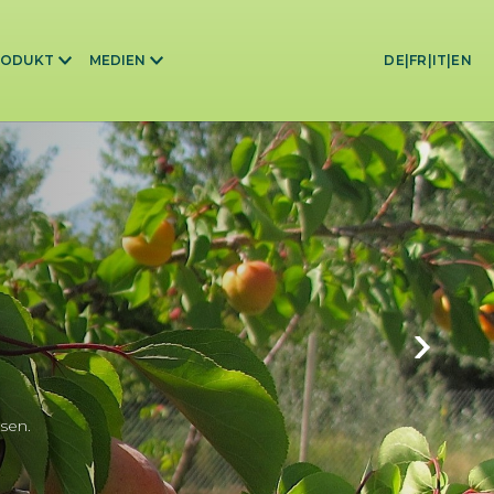
RODUKT
MEDIEN
DE
|
FR
|
IT
|
EN
sen.