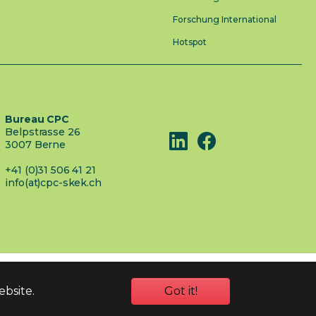
Forschung International
Hotspot
Bureau CPC
Belpstrasse 26
3007 Berne
+41 (0)31 506 41 21
info(at)cpc-skek.ch
ebsite.
Got it!