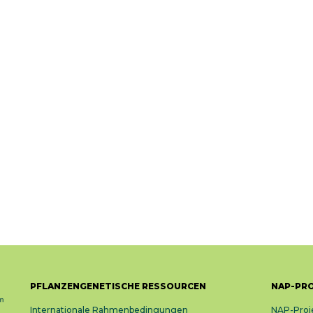
PFLANZENGENETISCHE RESSOURCEN
NAP-PR
Internationale Rahmenbedingungen
NAP-Proj