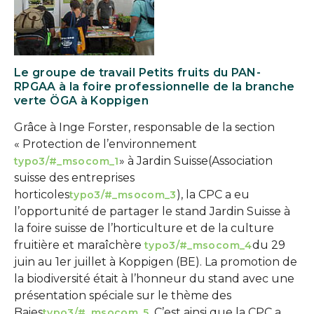
Le groupe de travail Petits fruits du PAN-
RPGAA à la foire professionnelle de la branche
verte ÖGA à Koppigen
Grâce à Inge Forster, responsable de la section
« Protection de l’environnement
» à Jardin Suisse
(Association
typo3/#_msocom_1
suisse des entreprises
horticoles
), la CPC a eu
typo3/#_msocom_3
l’opportunité de partager le stand Jardin Suisse à
la foire suisse de l’horticulture et de la culture
fruitière et maraîchère
du 29
typo3/#_msocom_4
juin au 1er juillet à Koppigen (BE). La promotion de
la biodiversité était à l’honneur du stand avec une
présentation spéciale sur le thème des
Baies
. C’est ainsi que la CPC a
typo3/#_msocom_5