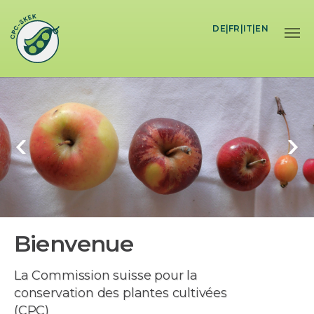
Skip to main content
DE
|
FR
|
IT
|
EN
Bienvenue
La Commission suisse pour la
conservation des plantes cultivées
(CPC)