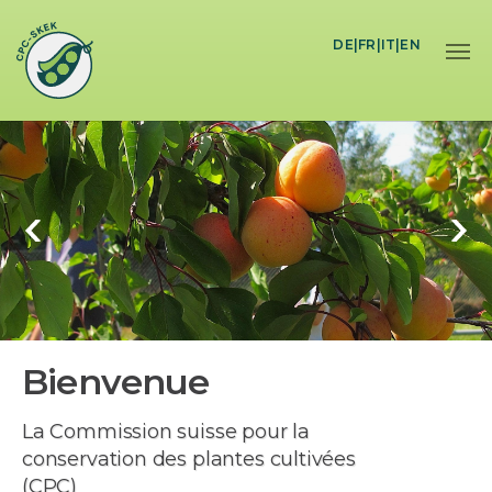
Skip to main content
DE
|
FR
|
IT
|
EN
Bienvenue
La Commission suisse pour la
conservation des plantes cultivées
(CPC)