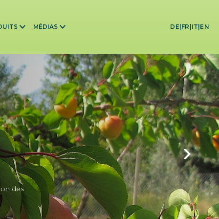
DUITS
MÉDIAS
DE
|
FR
|
IT
|
EN
ion des