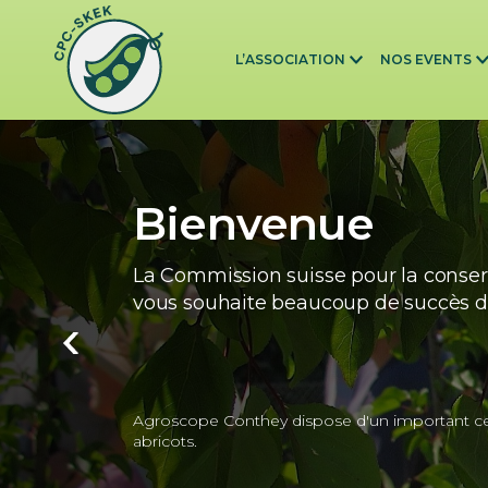
Skip to main content
L’ASSOCIATION
NOS EVENTS
Bienvenue
La Commission suisse pour la conser
vous souhaite beaucoup de succès da
Agroscope Conthey dispose d'un important cen
abricots.