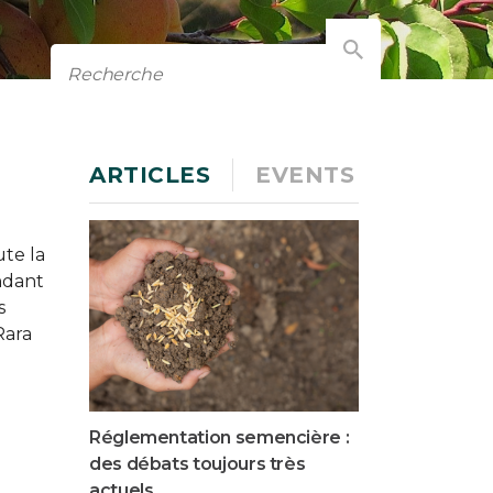
ARTICLES
EVENTS
te la
ndant
s
Rara
Réglementation semencière :
des débats toujours très
actuels