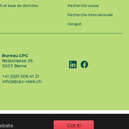
AN et base de données
Recherche suisse
Recherche internationale
Hotspot
Bureau CPC
Belpstrasse 26
3007 Berne
+41 (0)31 506 41 21
info(at)cpc-skek.ch
ebsite.
Got it!