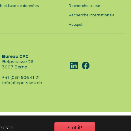
AN et base de données
Recherche suisse
Recherche internationale
Hotspot
Bureau CPC
Belpstrasse 26
3007 Berne
+41 (0)31 506 41 21
info(at)cpc-skek.ch
ebsite.
Got it!