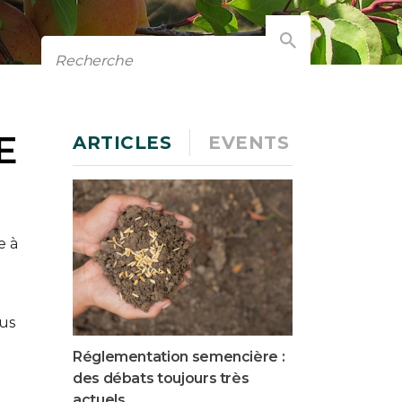
E
ARTICLES
EVENTS
e à
lus
Réglementation semencière :
des débats toujours très
actuels