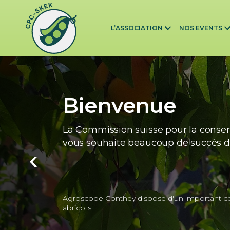
Skip to main content
L’ASSOCIATION
NOS EVENTS
Bienvenue
La Commission suisse pour la conser
vous souhaite beaucoup de succès da
Agroscope Conthey dispose d'un important cen
abricots.