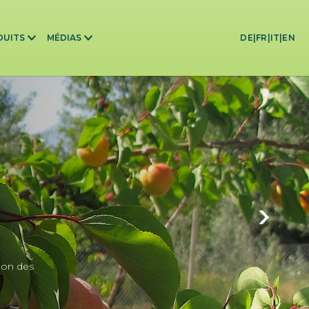
DUITS
MÉDIAS
DE
|
FR
|
IT
|
EN
ion des